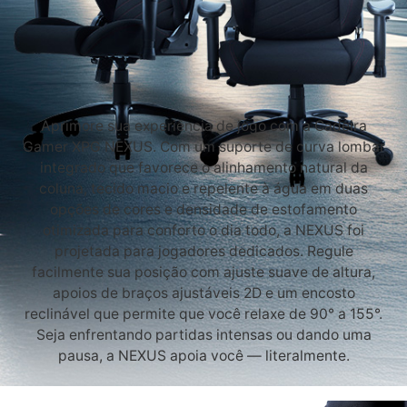
Aprimore sua experiência de jogo com a Cadeira
Gamer XPG NEXUS. Com um suporte de curva lombar
integrado que favorece o alinhamento natural da
coluna, tecido macio e repelente à água em duas
opções de cores e densidade de estofamento
otimizada para conforto o dia todo, a NEXUS foi
projetada para jogadores dedicados. Regule
facilmente sua posição com ajuste suave de altura,
apoios de braços ajustáveis 2D e um encosto
reclinável que permite que você relaxe de 90° a 155°.
Seja enfrentando partidas intensas ou dando uma
pausa, a NEXUS apoia você — literalmente.