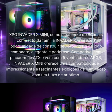
XPG INVADER X MINI, como o gabinete de PC mais
compacto da família INVADER X, oferece a
oportunidade de construir seu próprio rig de jogo
compacto, elegante e poderoso. Compatível com
placas-mãe ATX e vem com 5 ventiladores ARGB,
INVADER X MINI oferece uma compatibilidade
impressionante e fascinantes exibições de iluminação
com um fluxo de ar ótimo.