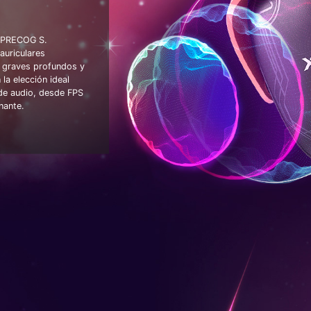
G PRECOG S.
auriculares
 graves profundos y
la elección ideal
 de audio, desde FPS
nante.