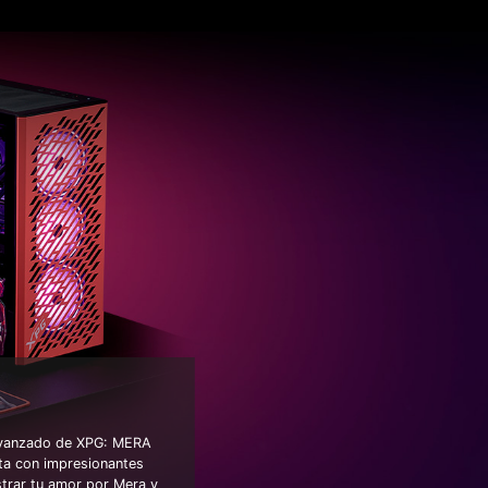
 avanzado de XPG: MERA
nta con impresionantes
strar tu amor por Mera y