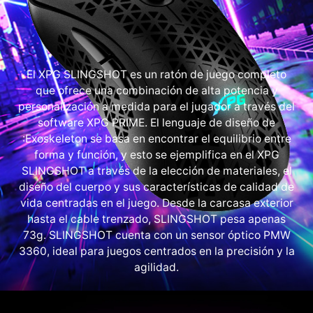
El XPG SLINGSHOT es un ratón de juego completo
que ofrece una combinación de alta potencia y
personalización a medida para el jugador a través del
software XPG PRIME. El lenguaje de diseño de
:Exoskeleton se basa en encontrar el equilibrio entre
forma y función, y esto se ejemplifica en el XPG
SLINGSHOT a través de la elección de materiales, el
diseño del cuerpo y sus características de calidad de
vida centradas en el juego. Desde la carcasa exterior
hasta el cable trenzado, SLINGSHOT pesa apenas
73g. SLINGSHOT cuenta con un sensor óptico PMW
3360, ideal para juegos centrados en la precisión y la
agilidad.