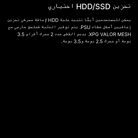
تخزين HDD/SSD اختياري
يمكن للمستخدمين أيضًا تثبيت علبة HDD لإضافة محركي تخزين
إضافيين أسفل غطاء PSU. يتم توفير العلبة كملحق خارجي مع
XPG VALOR MESH. يدعم القفص عدد 2 محرك أقراص 3.5
بوصة أو محرك 2.5 بوصة و3.5 بوصة.