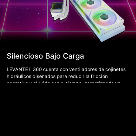
Silencioso Bajo Carga
LEVANTE II 360 cuenta con ventiladores de cojinetes
hidráulicos diseñados para reducir la fricción
operativa y el ruido con el tiempo, garantizando un
rendimiento duradero y de larga duración. Su diseño
PWM ajusta de forma inteligente las velocidades del
ventilador para optimizar la disipación del calor,
manteniendo los niveles de ruido por debajo de 29,33
dB(A). Esto hace que sea una excelente opción para
estaciones de trabajo, oficinas en casa y
configuraciones de juegos que requieren un