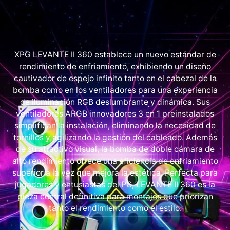
XPG LEVANTE II 360 establece un nuevo estándar de
rendimiento de enfriamiento, exhibiendo un diseño
cautivador de espejo infinito tanto en el cabezal de la
bomba como en los ventiladores para una experiencia
de iluminación RGB deslumbrante y dinámica. Sus
ventiladores ARGB innovadores 3 en 1 preinstalados
simplifican la instalación, eliminando la necesidad de
tornillos y agilizando la gestión del cableado. Además
de su atractivo visual, la bomba de doble cámara de
alto rendimiento ofrece una eficiencia de enfriamiento
superior a la vez que mejora la estética. Perfecta para
jugadores y entusiastas del PC, LEVANTE II 360 es la
pieza central definitiva para montajes que priorizan
tanto el rendimiento como el estilo.