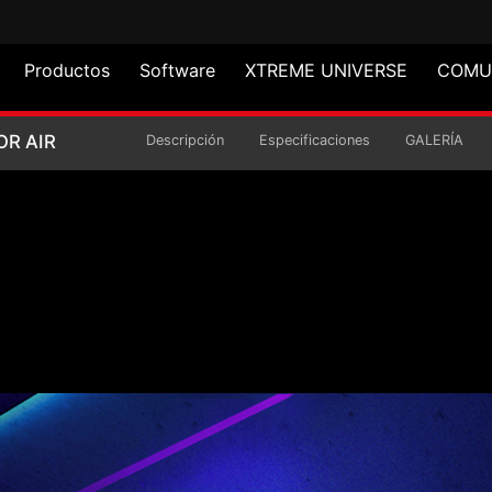
Productos
Software
XTREME UNIVERSE
COMU
O DE MEDIA TORRE VA
OR AIR
Descripción
Especificaciones
GALERÍA