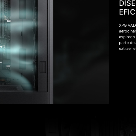
DIS
EFIC
XPG VALO
aerodinám
aspirado
parte del
extraer el