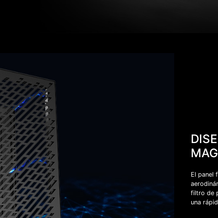
DIS
MAG
El panel
aerodinám
filtro d
una rápi