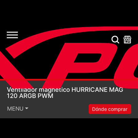
Ventilador magnéti
Ventilador magnético HURRICANE MAG
120 ARGB PWM
MENU
Dónde comprar