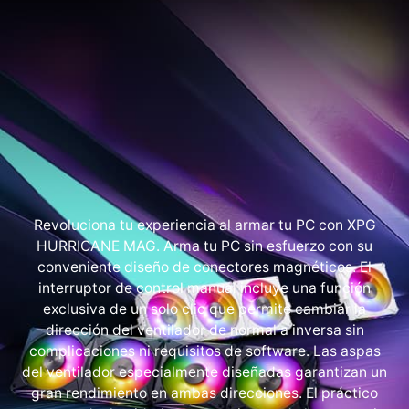
Revoluciona tu experiencia al armar tu PC con XPG
HURRICANE MAG. Arma tu PC sin esfuerzo con su
conveniente diseño de conectores magnéticos. El
interruptor de control manual incluye una función
exclusiva de un solo clic que permite cambiar la
dirección del ventilador de normal a inversa sin
complicaciones ni requisitos de software. Las aspas
del ventilador especialmente diseñadas garantizan un
gran rendimiento en ambas direcciones. El práctico