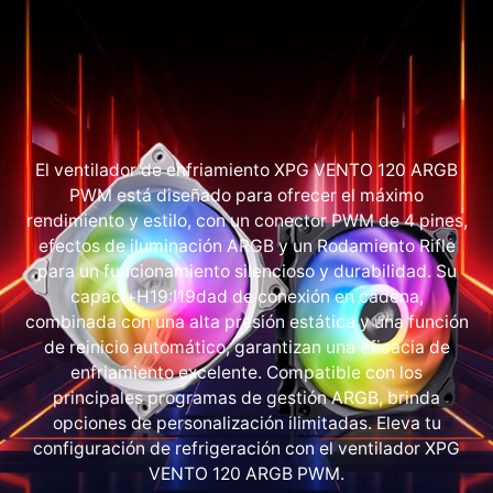
El ventilador de enfriamiento XPG VENTO 120 ARGB
PWM está diseñado para ofrecer el máximo
rendimiento y estilo, con un conector PWM de 4 pines,
efectos de iluminación ARGB y un Rodamiento Rifle
para un funcionamiento silencioso y durabilidad. Su
capaci+H19:I19dad de conexión en cadena,
combinada con una alta presión estática y una función
de reinicio automático, garantizan una eficacia de
enfriamiento excelente. Compatible con los
principales programas de gestión ARGB, brinda
opciones de personalización ilimitadas. Eleva tu
configuración de refrigeración con el ventilador XPG
VENTO 120 ARGB PWM.