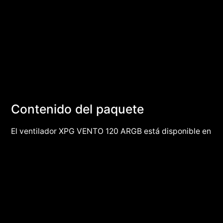
Contenido del paquete
El ventilador XPG VENTO 120 ARGB está disponible en
opciones de paquete individual y paquete triple, lo
que proporciona flexibilidad para satisfacer sus
necesidades específicas de enfriamiento.
Independientemente de que busque mejorar el flujo
de aire en un solo sistema o actualizar varias
configuraciones simultáneamente, tenemos todo lo
que necesita. Mejora el enfriamiento de tu PC con la
comodidad y versatilidad del ventilador XPG VENTO