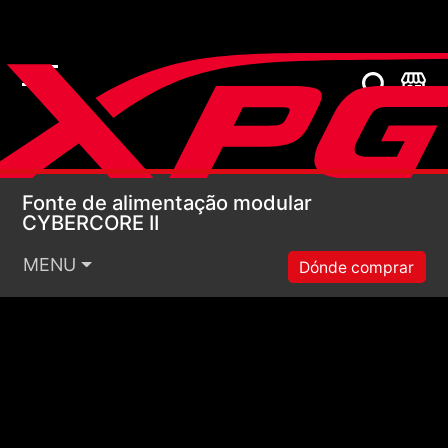
Fonte de alimentação
Fonte de alimentação modular
CYBERCORE II
MENU
Dónde comprar