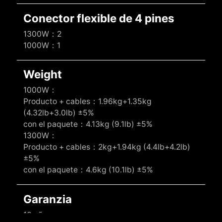
Conector flexible de 4 pines
1300W：2
1000W：1
Weight
1000W：
Producto + cables：1.96kg+1.35kg
(4.32lb+3.0lb) ±5%
con el paquete：4.13kg (9.1lb) ±5%
1300W：
Producto + cables：2kg+1.94kg (4.4lb+4.2lb)
±5%
con el paquete：4.6kg (10.1lb) ±5%
Garanzia
10 años