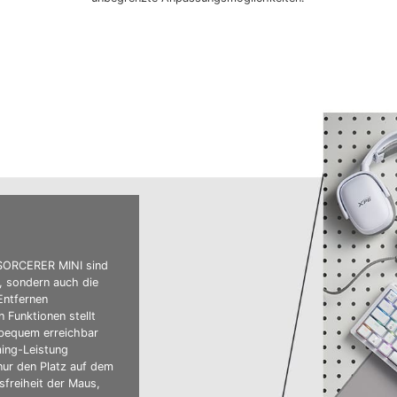
 SORCERER MINI sind
n, sondern auch die
Entfernen
 Funktionen stellt
 bequem erreichbar
ing-Leistung
nur den Platz auf dem
freiheit der Maus,