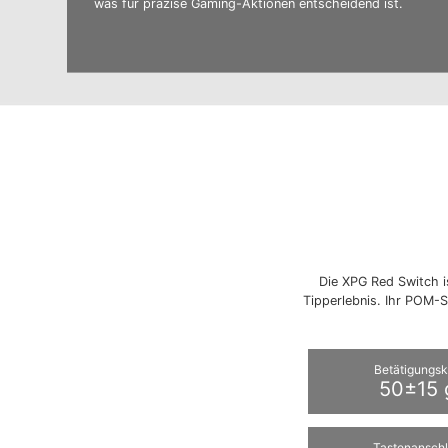
was für präzise Gaming-Aktionen entscheidend ist.
Die XPG Red Switch is
Tipperlebnis. Ihr POM-
Betätigungsk
50±15 
Tastenansch