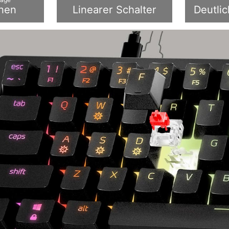
onen
Linearer Schalter
Deutlic