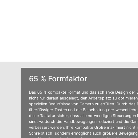
65 % Formfaktor
Das 65 % kompakte Format und das schlanke Design der
nicht nur darauf ausgelegt, den Arbeitsplatz zu optimiere
speziellen Bedürfnisse von Gamern zu erfüllen. Durch das 
überflüssiger Tasten und die Beibehaltung der wesentlichen
diese Tastatur sicher, dass alle notwendigen Steuerungen
sind, wodurch die Handbewegungen reduziert und die Gam
verbessert werden. Ihre kompakte Größe maximiert nicht 
Schreibtisch, sondern ermöglicht auch größere Bewegungs