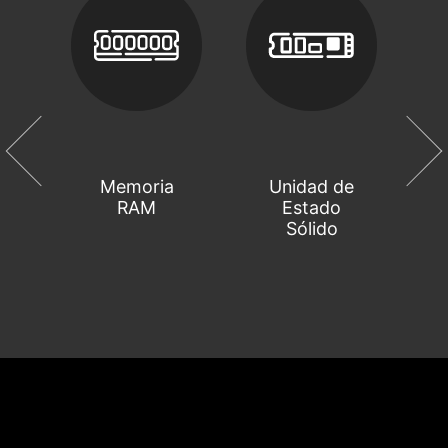
s
Memoria
Unidad de
C
ng
RAM
Estado
Sólido