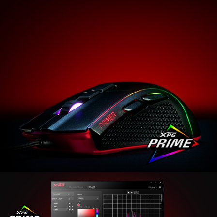
Présentation de la souris de jeu XPG PRIMER. Que
vous soyez un vétéran à la recherche d’une souris
simple avec du style, ou un novice qui cherche à
améliorer ses prouesses de jeu, la XPG PRIMER est
faite pour vous. Avec ses contacteurs Omron évalués
pour 20 millions de clics, un capteur optique jusqu'à
12000 DPI et une pléthore de touches de design pour
le confort, la précision, la durabilité et le flair, la XPG
PRIMER est prête pour améliorer votre jeu !