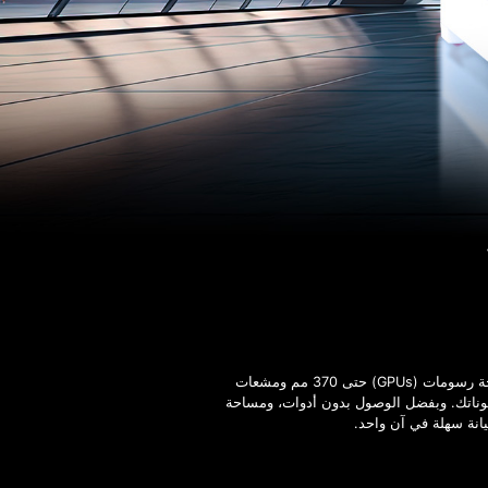
يجمع هيكل VALOR MESH NANO بين تصميم Micro-ATX المدمج وقدرات تدفق الهواء والتبريد الاستثنائية. تدعم وحدات معالجة رسومات (GPUs) حتى 370 مم ومشعات
ماية مكوناتك. وبفضل الوصول بدون أدوات، ومساحة
يانة سهلة في آن واحد.