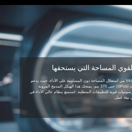
لقوي المساحة التي يستحقها
يزيد VALOR MESH NANO من استغلال المساحة دون المساومة على الأداء، حيث يدعم
وحدات معالجة الرسومات (GPUs) حتى 370 مم. يمنحك هذا الهيكل المدمج المرونة
سوميات قوية للتطبيقات المتطلبة. استمتع بنظام عالي الأداء في
بيئة عمل.