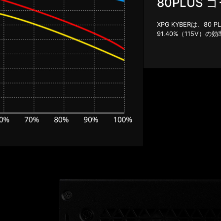
80PLUS
XPG KYBERは、8
91.40%（115V）