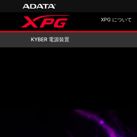
XPG について
KYBER 電源裝置
KYBER 電源裝置