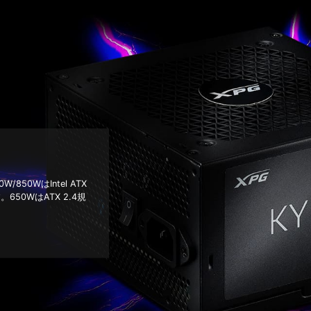
50WはIntel ATX
50WはATX 2.4規