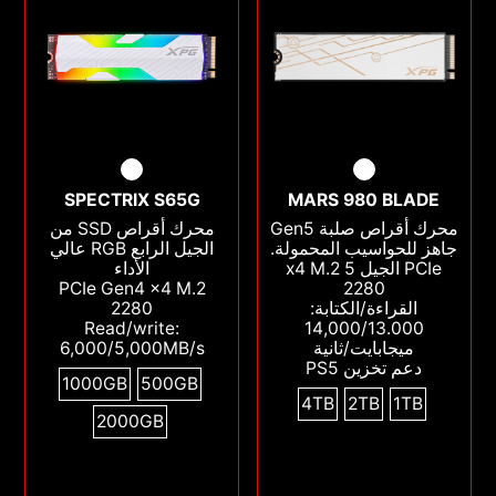
SPECTRIX S65G
MARS 980 BLADE
محرك أقراص صلبة Gen5
محرك أقراص SSD من
جاهز للحواسيب المحمولة.
الجيل الرابع RGB عالي
PCIe الجيل 5 x4 M.2
الأداء
PCIe Gen4 x4 M.2
2280
القراءة/الكتابة:
2280
Read/write:
14,000/13.000
ميجابايت/ثانية
6,000/5,000MB/s
دعم تخزين PS5
1000GB
500GB
4TB
2TB
1TB
2000GB