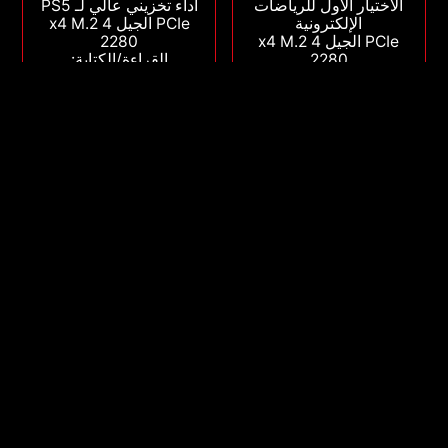
الاختيار الأول للرياضات
أداء تخزيني عالي لـ PS5
الإلكترونية
PCIe الجيل 4 x4 M.2
PCIe الجيل 4 x4 M.2
2280
2280
القراءة/الكتابة:
القراءة/الكتابة:
7,400/6,800 ميجا بايت/
5000/4200 ميجابايت/
الثانية
ثانية
2TB
1TB
512GB
2TB
1TB
512GB
4TB
Compare
Compare