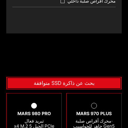
محرك أقراص صلبة داخلي
بحث عن ذاكرة SSD متوافقة
MARS 980 PRO
MARS 970 PLUS
‧محرك أقراص صلبة
تبريد فعال
Gen5 جاهز للحواسيب
PCIe الجيل 5 x4 M.2