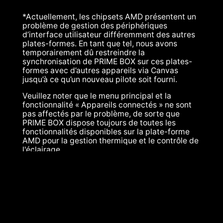
*Actuellement, les chipsets AMD présentent un
problème de gestion des périphériques
d’interface utilisateur différemment des autres
plates-formes. En tant que tel, nous avons
temporairement dû restreindre la
synchronisation de PRIME BOX sur ces plates-
formes avec d’autres appareils via Canvas
jusqu’à ce qu’un nouveau pilote soit fourni.
Veuillez noter que le menu principal et la
fonctionnalité « Appareils connectés » ne sont
pas affectés par le problème, de sorte que
PRIME BOX dispose toujours de toutes les
fonctionnalités disponibles sur la plate-forme
AMD pour la gestion thermique et le contrôle de
l'éclairage.
PORT VENTILATEUR PWM : Chaque en-tête
prend en charge jusqu’à 4 ventilateurs PWM en
cascade, avec un courant total allant jusqu’à 1
ampère par port.