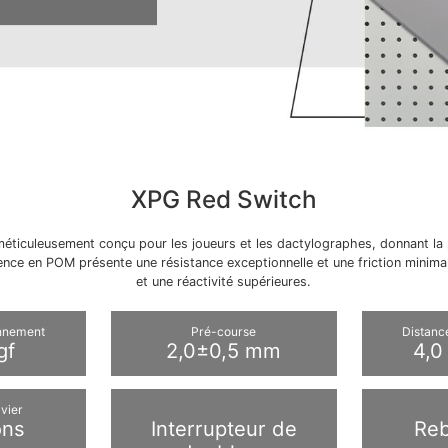
XPG Red Switch
éticuleusement conçu pour les joueurs et les dactylographes, donnant la p
ence en POM présente une résistance exceptionnelle et une friction minim
et une réactivité supérieures.
onnement
Pré-course
Distanc
gf
2,0±0,5 mm
4,0
vier
ons
Interrupteur de
Reb