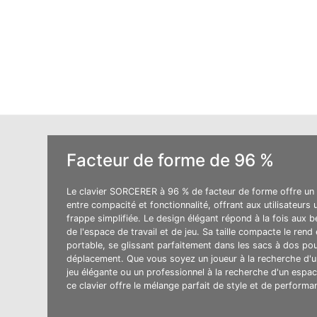
Facteur de forme de 96 %
Le clavier SORCERER à 96 % de facteur de forme offre un é
entre compacité et fonctionnalité, offrant aux utilisateurs
frappe simplifiée. Le design élégant répond à la fois aux 
de l'espace de travail et de jeu. Sa taille compacte le rend
portable, se glissant parfaitement dans les sacs à dos pou
déplacement. Que vous soyez un joueur à la recherche d'u
jeu élégante ou un professionnel à la recherche d'un espace
ce clavier offre le mélange parfait de style et de performa