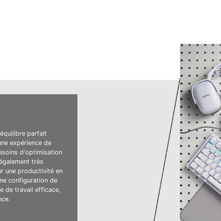
quilibre parfait
 une expérience de
besoins d'optimisation
 également très
r une productivité en
ne configuration de
 de travail efficace,
nce.