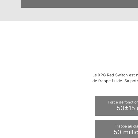
Le XPG Red Switch est m
de frappe fluide. Sa pot
Force de foncti
50±15 
Frappe au cla
50 milli