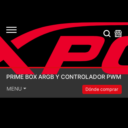
PRIME BOX ARGB Y
PRIME BOX ARGB Y CONTROLADOR PWM
MENU
Dónde comprar