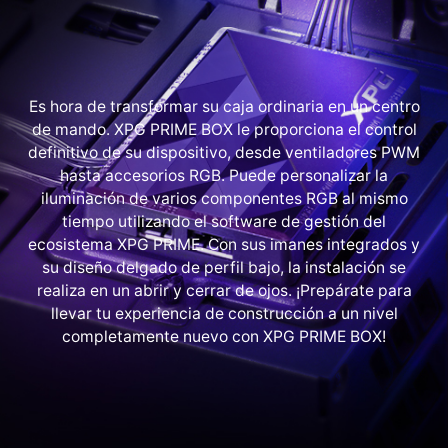
Es hora de transformar su caja ordinaria en un centro
de mando. XPG PRIME BOX le proporciona el control
definitivo de su dispositivo, desde ventiladores PWM
hasta accesorios RGB. Puede personalizar la
iluminación de varios componentes RGB al mismo
tiempo utilizando el software de gestión del
ecosistema XPG PRIME. Con sus imanes integrados y
su diseño delgado de perfil bajo, la instalación se
realiza en un abrir y cerrar de ojos. ¡Prepárate para
llevar tu experiencia de construcción a un nivel
completamente nuevo con XPG PRIME BOX!