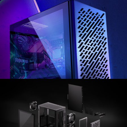
El nuevo XPG VALOR AIR es una nueva clase de chasis
ATX diseñado por XPG. La compatibilidad es el tema y
permite instalar componentes del nivel medio al alto.
Su diseño de panel frontal tallado aerodinámico
ofrece una estética visual cuando se modifica a los
engranajes ARGB, y mejora el flujo de aire que se
extrae con 4 ventiladores de 120 mm incluidos.