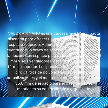
VALOR AIR NANO es una carcasa m-ATX compacta
diseñada para ofrecer un rendimiento potente en un
espacio reducido. Admite GPU de hasta 370 mm y
cuenta con un brazo de soporte ajustable para evitar
la flexión. Con espacio para radiadores de hasta 360
mm y seis ventiladores, garantiza un rendimiento
térmico superior. Los paneles sin herramientas y los
cinco filtros de polvo extraíbles facilitan las
actualizaciones y el mantenimiento, mientras que los
35,6 mm de espacio para el paso de cables
mantienen su equipo limpio y organizado.