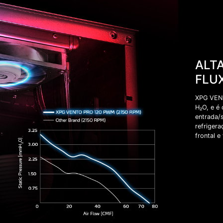
ALTA
FLU
XPG VENT
H₂O, e é
entrada/
refrigera
frontal e