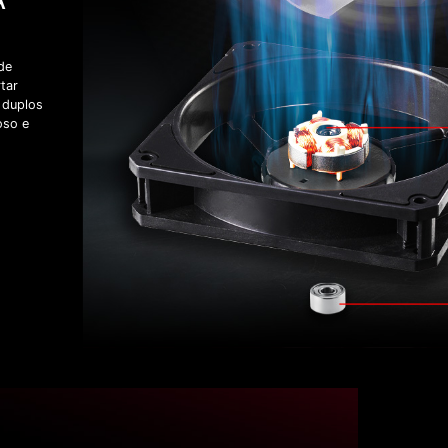
A
de
tar
 duplos
oso e