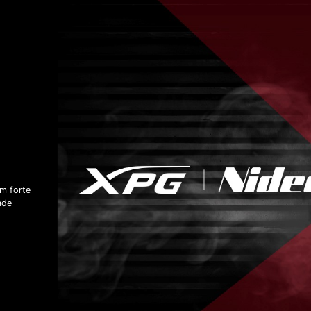
um forte
ade