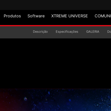
Produtos
Software
XTREME UNIVERSE
COMUN
 PWM
Descrição
Especificações
GALERIA
D