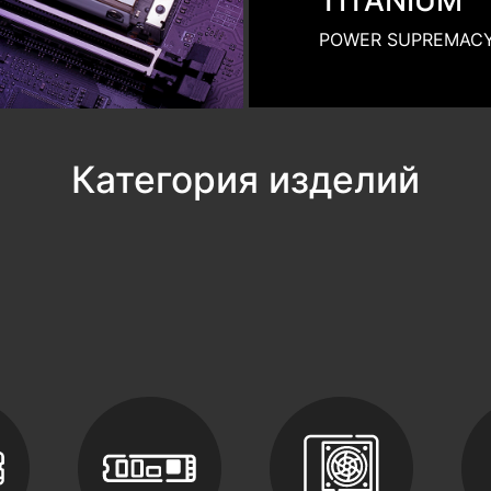
Твердотельные
Компоненты ПК
накопители