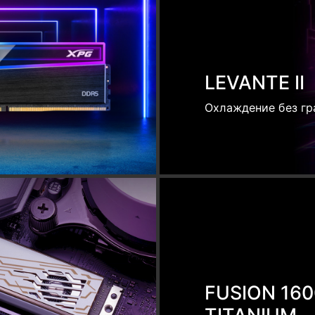
TITANIUM
POWER SUPREMAC
Категория изделий