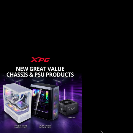
XPG LAUNCHES NEW GREAT
XPG LAUNC
VALUE CHASSIS & PSU PRODUCTS
AND MAEST