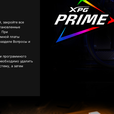
, закройте все
тановленные
. При
емной платы
разделе Вопросы и
ки программного
 необходимо удалить
стему, а затем