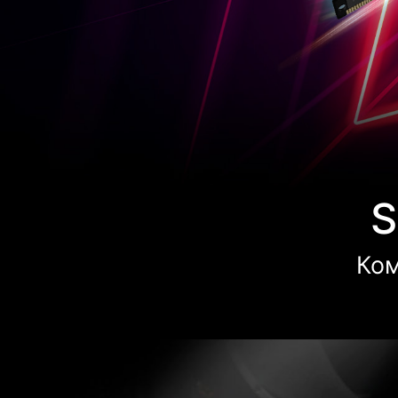
S
Ком