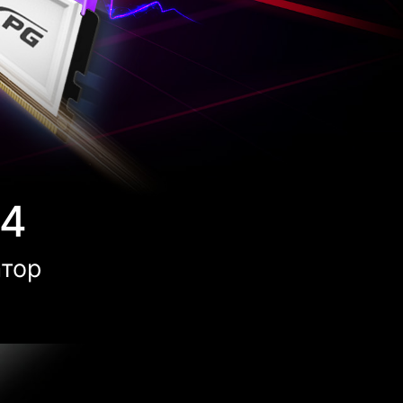
R4
атор