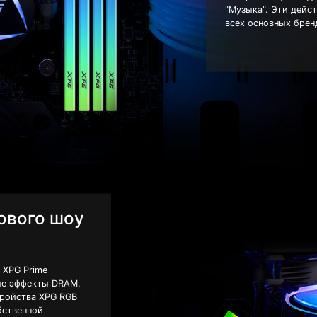
"Музыка". Эти дейс
всех основных брен
ового шоу
 XPG Prime
ые эффекты DRAM,
тройства XPG RGB
бственной