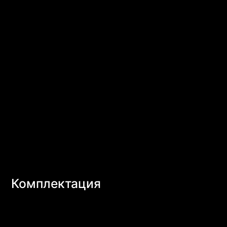
Комплектация
Вентиляторы XPG VENTO 120 ARGB можно
приобрести по одному или по три штуки в