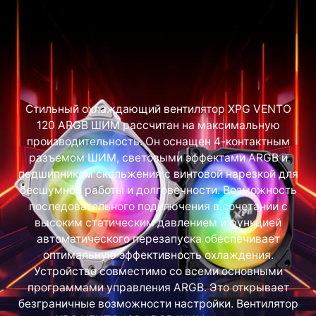
Стильный охлаждающий вентилятор XPG VENTO
120 ARGB ШИМ рассчитан на максимальную
производительность. Он оснащен 4-контактным
разъемом ШИМ, световыми эффектами ARGB и
подшипником скольжения с винтовой нарезкой для
бесшумной работы и долговечности. Возможность
последовательного подключения в сочетании с
высоким статическим давлением и функцией
автоматического перезапуска обеспечивает
оптимальную эффективность охлаждения.
Устройство совместимо со всеми основными
программами управления ARGB. Это открывает
безграничные возможности настройки. Вентилятор