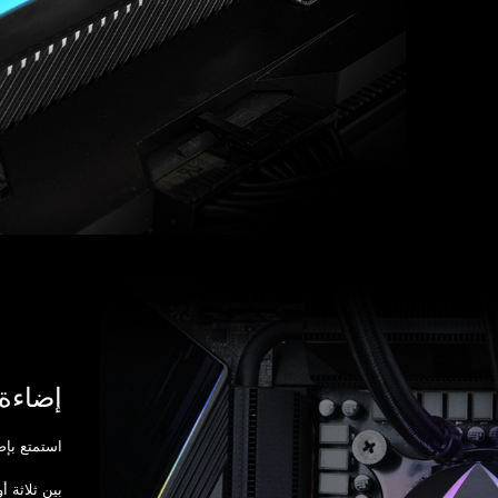
إضاءة RGB بذوقك الخ
استمتع بإضاءة RGB بالطريقة التى تحبه
بين ثلاثة أ