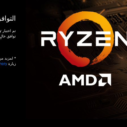
التواف
توافق خالٍ
* لمزيد من
زيارة
mory