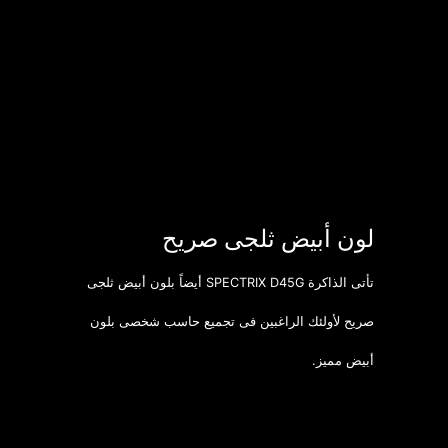
لون أبيض ثلجى صريح
تأتى الذاكرة SPECTRIX D45G أيضاً بلون أبيض ثلجى
صريح لأولئك الراغبين فى تجميع حاسب شخصى بلون
أبيض مميز.