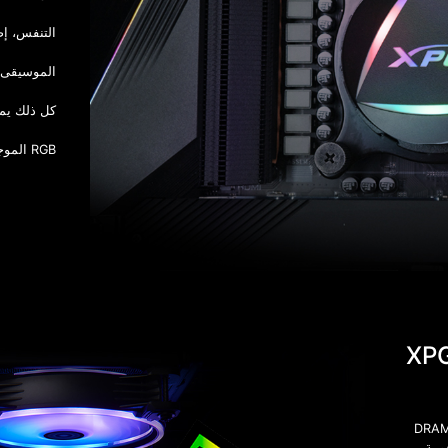
التنفس، إض
الموسيقى ل
كل ذلك يمك
RGB الموجود فى لوحتك الرئيسية،
 عرض ضوئي شخصي باستخدام XPG
ح برنامج التحكم في الإضاءة XPG Prime بتعيين تأثيرات إضاءة DRAM
زامنة جميع منتجات XPG RGB المدعومة من