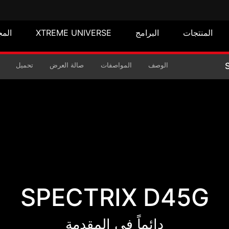
المنتجات
البرامج
XTREME UNIVERSE
المج
ECTRIX D45G DDR4 RG
الوصف
المواصفات
صالة العرض
تحميل
SPECTRIX D45G
دائماً فى المقدمة