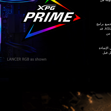
اق جميع برامج
التحكم الأخرى من الشركات المصنعة مثل ASUS/ASRock/Gigabyte/MSI. قد
م. لمزيد من
ثبيت برنامج MSI للتحكم في الإضاءة
تشغيل قبل