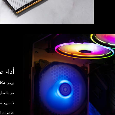
أداء ص
يوحى شكل الذاكرة RIX D45G
هى بالفعل
لألمنيوم م
لتقدم لك أ