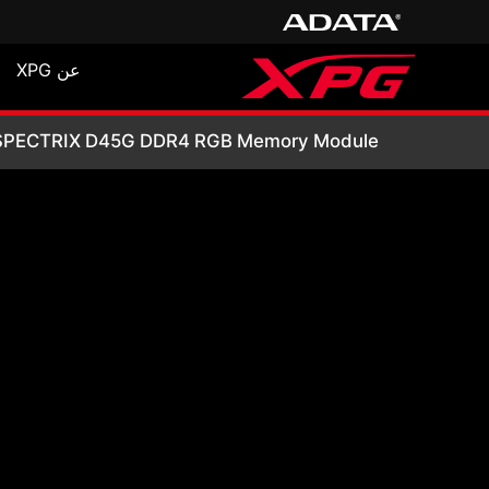
عن XPG
B Memory Module
SPECTRIX D45G DDR4 RGB Memory Module