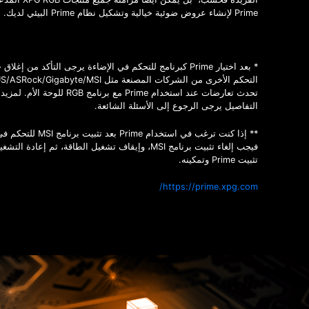
Prime لإنشاء عروض ضوئية خيالية وتشكيل نظام Prime البيئي لديك.
* بعد اختيار Prime كبرنامج للتحكم في الإضاءة يرجى التأكد من إغل
تحدث تعارضات عند استخدام Prime مع برنامج RGB للوحة الأ
التفاصيل يرجى الرجوع إلى الأسئلة الشائعة.
** إذا كنت ترغب في استخدام Prime بعد ت
فيجب إلغاء تثبيت برنامج MSI، وإيقاف تشغيل الطاقة، ثم إعادة ال
تثبيت Prime وتمكينه.
https://prime.xpg.com/