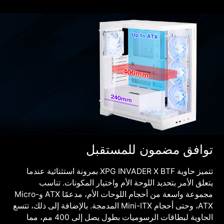
توافق مضمون للمستقبل
تتميز حاوية XPG INVADER X BTF بمرونة استثنائية عندما
يتعلق الأمر بتحديد اللوحة الأم واختيار المكونات. تناسب
مجموعة واسعة من أحجام اللوحات الأم، مدعمًا ATX وMicro-
ATX، وحتى أحجام Mini-ITX المدمجة. بالإضافة إلى ذلك، تتسع
الحاوية لبطاقات الرسوميات بطول يصل إلى 400 مم، مما