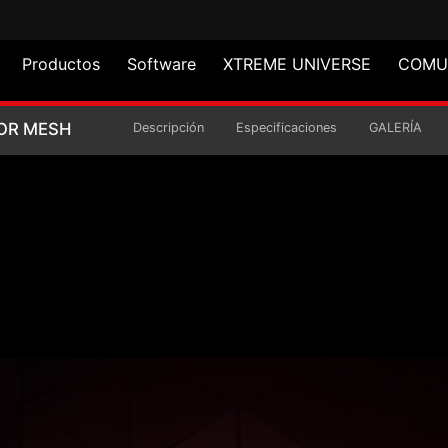
Productos
Software
XTREME UNIVERSE
COMU
A TORRE COMPACTO V
OR MESH
Descripción
Especificaciones
GALERÍA