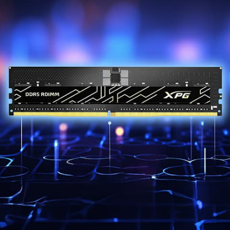
جودة مستقرة وقدرات متفوقة
تدعم AICORE منصات محطات العمل Intel® Xeon® الجيلين
الرابع والخامس وAMD Ryzen™ Threadripper™ 7000
وPRO 7000WX، وتتيح كسر السرعة التلقائي مع استقرار
ممتاز، مما يجعلها قادرة على التعامل مع مهام الحوسبة
السريعة بكفاءة.
*منتجات ذاكرة زيادة السرعة من سلسلة DDR5 مجهزة بتقنية
Intel XMP 3.0 وAMD EXPO (ملفات تعريف ممتدة لزيادة
سرعة التشغيل). للوصول لسرعات زيادة سرعات التشغيل