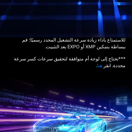
المعلنة رسميًا؛ يجب على المستخدمين تمكين وظيفة XMP أو
EXPO في BIOS واستخدام لوحة أم ووحدة معالجة مركزية
متوافقين.
**تتطلب وحدة الذاكرة العالية السرعة لوحة أم ومعالج
متوافقين لإطلاق العنان لكامل إمكانيات زيادة سرعة التشغيل.
للاستمتاع بأداء زيادة سرعة التشغيل المحدد رسميًا؛ قم
ببساطة بتمكين XMP أو EXPO بعد التثبيت.
***تحتاج إلى لوحة أم متوافقة لتحقيق سرعات كسر سرعة
محددة. انقر
هنا
.