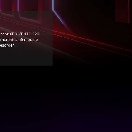
ntilador XPG VENTO 120
lumbrantes efectos de
desorden.