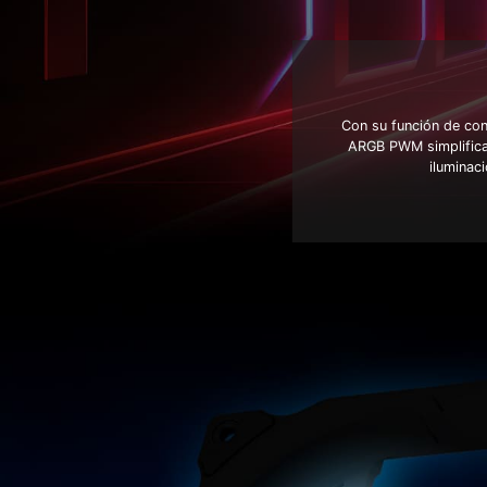
Con su función de con
ARGB PWM simplifica 
iluminac