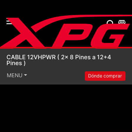
CABLE 12VHPWR ( 2x 8
CABLE 12VHPWR ( 2x 8 Pines a 12+4
Pines )
MENU
Dónde comprar