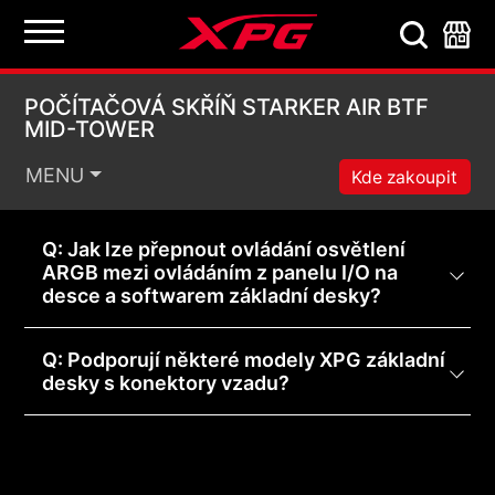
POČÍTAČOVÁ SKŘÍŇ S
POČÍTAČOVÁ SKŘÍŇ STARKER AIR BTF
MID-TOWER
MENU
Kde zakoupit
Q: Jak lze přepnout ovládání osvětlení
ARGB mezi ovládáním z panelu I/O na
desce a softwarem základní desky?
Q: Podporují některé modely XPG základní
desky s konektory vzadu?