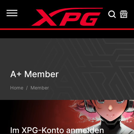
A+ Member
A+ Member
Home
Member
Im XPG-Konto anmelden