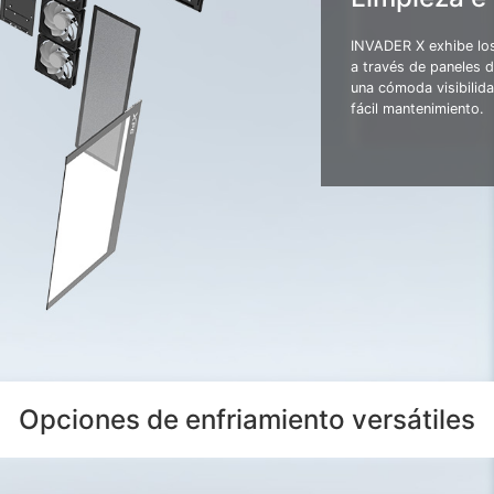
INVADER X exhibe los
a través de paneles 
una cómoda visibilida
fácil mantenimiento.
Opciones de enfriamiento versátiles