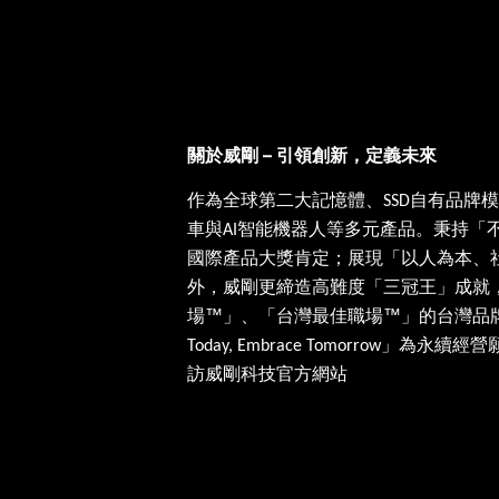
–
關於威剛
引領創新，定義未來
作為全球第二大記憶體、
自有品牌模
SSD
車與
智能機器人等多元產品。秉持「
AI
國際產品大獎肯定；展現「以人為本、
外，威剛更締造高難度「三冠王」成就
場™」、「台灣最佳職場™」的台灣品
」為永續經營
Today, Embrace Tomorrow
訪威剛科技官方網站
www.adata.com
此散熱數據惟基於內部實驗室之測試
[1]