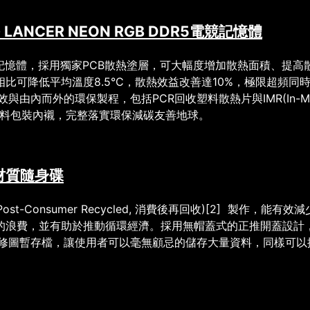
 LANCER NEON RGB DDR5
電競記憶體
記憶體，採用獨家
PCB
散熱塗層，可大幅度增加散熱面積、提高
相比可降低平均溫度
8.5°C
，散熱效益改善達
10%
，極限超頻同
效與由內而外的環保製程，包括
PCR
回收塑料散熱片與
IMR(In-M
料包裝內襯，完整落實環保減碳友善地球。
材質隨身碟
Post-Consumer Recycled,
消費後再回收
)
[2]
製作，能有效減
的浪費，並有助於推動循環經濟。採用無帽蓋式的正推開蓋設計
修圖暫存檔，讓使用者可以毫無顧忌的儲存大量資料，同樣可以