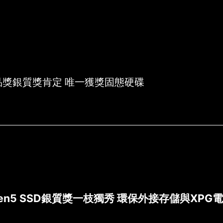
界 榮獲台灣精品獎銀質獎
品獎銀質獎肯定 唯一獲獎固態硬碟
en5 SSD
銀質獎一枝獨秀 環保外接存儲與
XPG
電