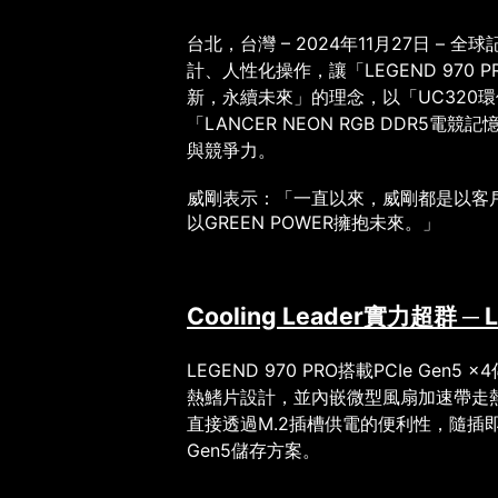
台北，台灣
– 2024
年
11
月
27
日
–
全球
計、人性化操作，讓「
LEGEND 970 P
新，永續未來」的理念，以「
UC320
環
「
LANCER NEON RGB DDR5
電競記
與競爭力。
威剛表示：「一直以來，威剛都是以客
以
GREEN POWER
擁抱未來。」
Cooling Leader
實力超群
─
LEGEND 970 PRO
搭載
PCIe Gen5 x4
熱鰭片設計，並內嵌微型風扇加速帶走
直接透過
M.2
插槽供電的便利性，隨插
Gen5
儲存方案。