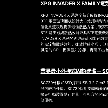
XPG INVADER X FAMILY
電
XPG INVADER X
系列全新升級版
INVA
BTF
兩面玻璃面板設計大方炫耀精彩內
優化風流表現提供最佳散熱方案，玩家
BTF
是美觀與散熱效能兼具
BTF
電競機
INVADER X
系列的經典設計和出色效
的氣流和散熱效能。雖然體積小巧，但
風扇為
CPU
提供額外冷卻，實現了出
S
業界最小外接式固態硬碟
─
SC720
外接式
SSD
採用
USB 3.2 Gen2 
般的輕巧外型。
SC720
採用旋轉帽蓋的
擴充行動裝置儲存容量，可相容於
iPhon
儲優勢。