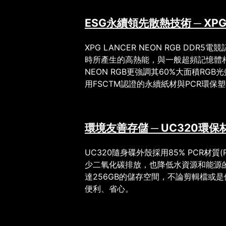
ESG
XPG
永續領先散熱技術
─
XPG LANCER NEON RGB DDR5
電競
時所產生的高熱能，與一般超頻記憶體
NEON RGB
更強調其
60%
大面積
RGB
光
用
FSCTM
認證的永續紙材與
PCR
環保塑
UC320
環境友善存儲
─
環保
UC320
隨身碟外殼採用
85% PCR
材質
(
少二氧化碳排放，也降低水資源和能源
達
256GB
的儲存空間，不論剪輯檔或是
便利、省心。