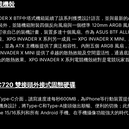
競機殼
DER X BTF
中塔式機箱延續了該系列獲獎設計語言，並與最新的
裝外，並隨機箱附裝四個反向風扇與一個標準
120mm ARGB
風
可依自己的裝機計畫，裝置多達十個風扇。作為
ASUS BTF ALL
殼。
XPG INVADER X
系列另一成員
— XPG INVADER X MINI
。
能，並為
ATX
主機板提供了廣泛相容性。內附五個
ARGB
風扇，
INVADER X MINI
提供了卓越的散熱效能及空間靈活性，通過底
色的散熱效果。
XPG INVADER X
系列電競機殼絕對是電競玩家
C720
雙接頭外接式固態硬碟
Type-C
介面，讀寫速度達每秒
600MB
，為
iPhone
等行動裝置提
機身設計，將
Type-C
和
Type-A
接頭做出順暢、便利的切換；此
e 15/16
系列和所有
Android
手機。在手機攝像功能強大的時代