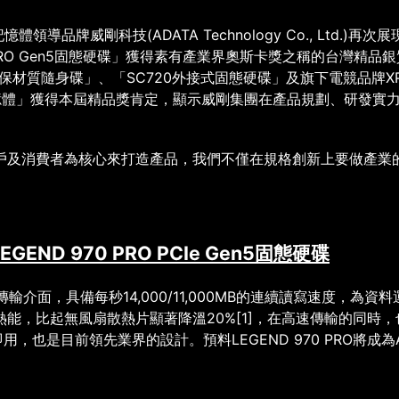
記憶體領導品牌威剛科技
(ADATA Technology Co., Ltd.)
再次展
RO Gen5
固態硬碟」獲得素有產業界奧斯卡獎之稱的台灣精品銀
保材質隨身碟」、「
SC720
外接式固態硬碟」及旗下電競品牌
X
憶體」獲得本屆精品獎肯定，顯示威剛集團在產品規劃、研發實
戶及消費者為核心來打造產品，我們不僅在規格創新上要做產業
LEGEND 970 PRO PCIe Gen5
固態硬碟
傳輸介面，具備每秒
14,000/11,000MB
的連續讀寫速度，為資料
熱能，比起無風扇散熱片顯著降溫
20%
[1]
，在高速傳輸的同時，
即用，也是目前領先業界的設計。預料
LEGEND 970 PRO
將成為