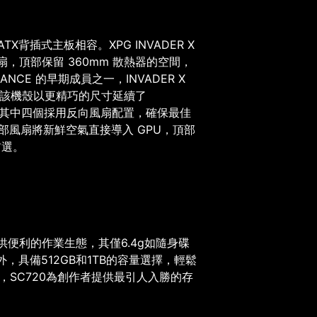
ATX
背插式主板相容。
XPG INVADER X
扇，頂部保留
360mm
散熱器的空間，
IANCE
的早期成員之一，
INVADER X
該機殼以更精巧的尺寸延續了
其中四個採用反向風扇配置，確保最佳
部風扇將新鮮空氣直接導入
GPU
，頂部
首選。
供便利的作業生態，其僅
6.4g
如隨身碟
外，具備
512GB
和
1TB
的容量選擇，輕鬆
，
SC720
為創作者提供最引人入勝的存