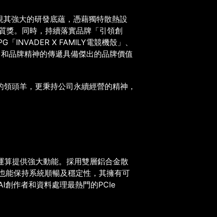
現其強大的研發底蘊，憑藉獨特散熱設
質獎。同時，持續落實品牌「引領創
PG
「
INVADER X FAMILY
電競機殼」、
力和品牌精神的傳遞具備傑出的品牌價值
的領頭羊，更秉持公司永續經營的精神，
運算提供強大動能。採用雙層鋁合金散
也能保持系統順暢及穩定性，其擁有可
AI
創作者和資料處理最熱門的
PCIe