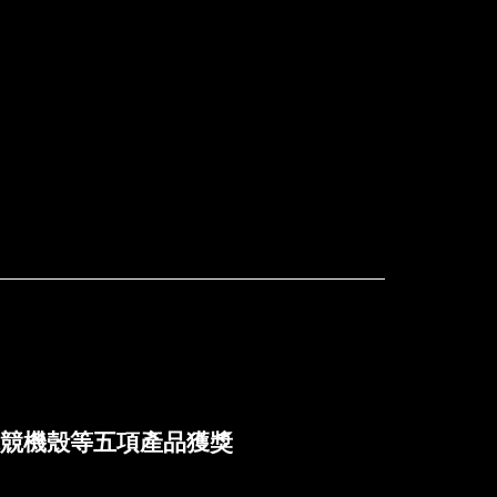
肯定 唯一獲獎固態硬碟
競機殼等五項產品獲獎