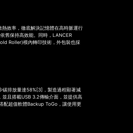
散熱效率，徹底解決記憶體在高時脈運行
時依舊保持高效能。同時，
LANCER
old Roller)
模內轉印技術，外包裝也採
少碳排放量達
58%
[3]
，製造過程顯著減
，並且搭載
USB 3.2
傳輸介面，並提供高
搭配超值軟體
Backup ToGo
，讓使用更