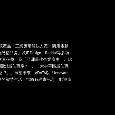
競產品、工業應用解決方案、商用電動
台灣精品獎」及
、
等多項
iF Design
Reddot
會責任獎」及「亞洲最佳企業雇主」。此
亞洲最佳職場
」、「大中華區最佳職
™
證™」。展望未來，
以「
ADATA
Innovate
彩的智慧生活！欲瞭解詳盡訊息，歡迎造