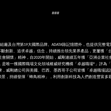
###
組廠及台灣第
大國際品牌。
除記憶體外，也提供完整電
19
ADATA
不斷創新、追求卓越」信念，持續推出領先業界產品，更屢獲「
社會關懷」精神，自
年開始，威剛連續五年獲「亞洲企業社
2020
，是唯一獲國際職場文化領域權威研究機構「卓越職場
」評為「
®
牌，威剛總公司與美國、巴西、墨西哥子公司皆獲「卓越職場認
願景，持續發揮「蜂鳥精神」，利用創新科技為人們創造豐富多
條件，實際數字會因個人軟硬體設備及測試環境而有所差異。