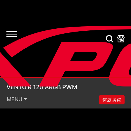
VENTO R 120 ARGB 
VENTO R 120 ARGB PWM
MENU
何處購買