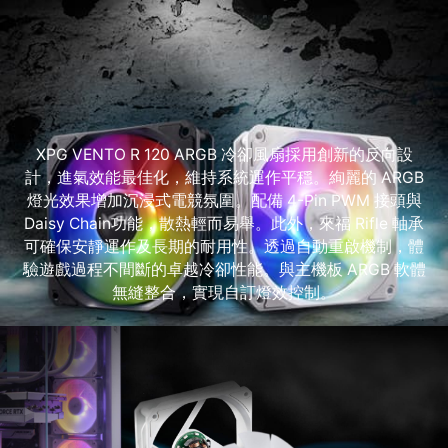
XPG VENTO R 120 ARGB 冷卻風扇採用創新的反向設
計，進氣效能最佳化，維持系統運作平穩。絢麗的 ARGB
燈光效果增加沉浸式電競氛圍。配備 4-Pin PWM 接頭與
Daisy Chain功能，散熱輕而易舉。此外，來福 Rifle 軸承
可確保安靜運作及長期的耐用性。透過自動重啟機制，體
驗遊戲過程不間斷的卓越冷卻性能。與主機板 ARGB 軟體
無縫整合，實現自訂燈效控制。