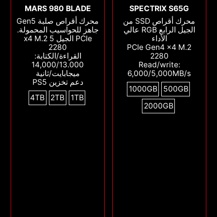
MARS 980 BLADE
SPECTRIX S65G
محرك أقراص SSD من
محرك أقراص صلبة Gen5
الجيل الرابع RGB عالي
جاهز للحواسيب المحمولة.
الأداء
PCIe الجيل 5 x4 M.2
2280
PCIe Gen4 x4 M.2
2280
القراءة/الكتابة:
14,000/13.000
Read/write:
6,000/5,000MB/s
ميجابايت/ثانية
دعم تخزين PS5
1000GB
500GB
4TB
2TB
1TB
2000GB