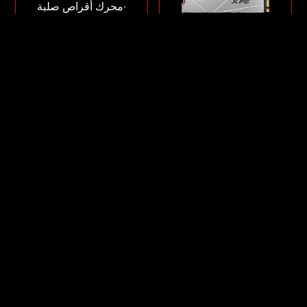
‧محرك أقراص صلبة
Gen5 جاهز للحواسيب
المحمولة
PCIe الجيل 5 x4 M.2
2280
القراءة/الكتابة:
11,000/10.000 ميجابايت/
GAMMIX S60
ثانية
الاختيار الأول للرياضات
2TB
1TB
الإلكترونية
PCIe الجيل 4 x4 M.2
2280
القراءة/الكتابة:
5000/4200 ميجابايت/
ثانية
2TB
1TB
512GB