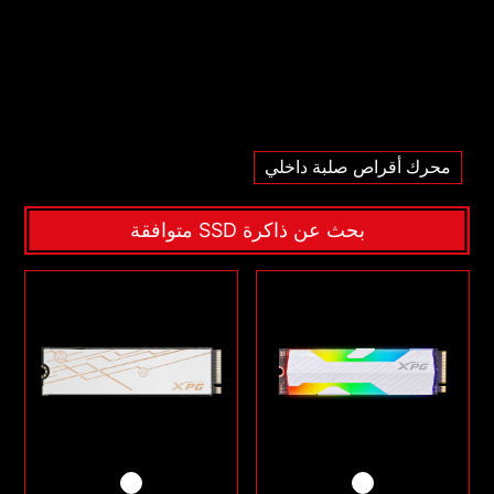
محرك أقراص صلبة داخلي
بحث عن ذاكرة SSD متوافقة