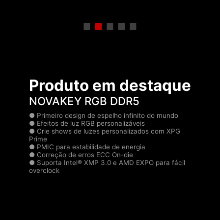
Produto em destaque
NOVAKEY RGB DDR5
● Primeiro design de espelho infinito do mundo
● Efeitos de luz RGB personalizáveis
.
● Crie shows de luzes personalizados com XPG
C
Prime
.
● PMIC para estabilidade de energia
p
● Correção de erros ECC On-die
.
● Suporta Intel® XMP 3.0 e AMD EXPO para fácil
.
overclock
.
.
e
.
o