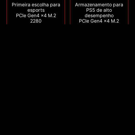
Primeira escolha para
Armazenamento para
esports
PS5 de alto
PCIe Gen4 x4 M.2
desempenho
2280
PCIe Gen4 x4 M.2
Leitura/gravação:
2280
5.000/4.200 MB/s
Leitura/gravação:
7.400/6.800 MB/s
512GB
1TB
2TB
512GB
1TB
2TB
4TB
Compare
Compare