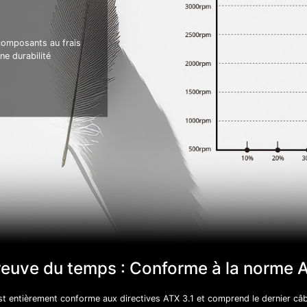
composants au frais
ne durabilité
preuve du temps : Conforme à la norme A
entièrement conforme aux directives ATX 3.1 et comprend le dernier c