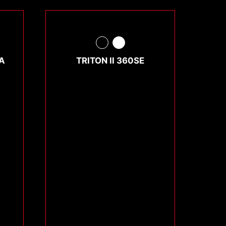
A
TRITON II 360SE