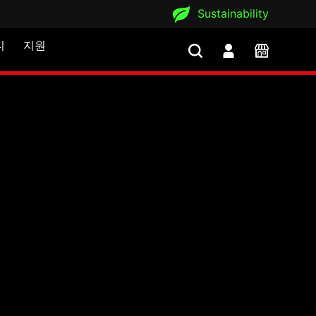
Sustainability
티
지원