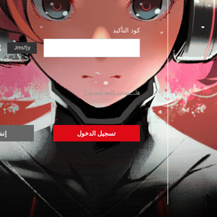
كود التأكيد
Jmsfjy
هل نسيت كلمة المرور؟
تسجيل الدخول
إنش