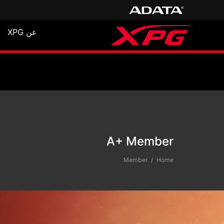
عن XPG
A+ Membe
A+ Member
Member
Home