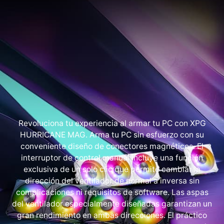
Revoluciona tu experiencia al armar tu PC con XPG
HURRICANE MAG. Arma tu PC sin esfuerzo con su
conveniente diseño de conectores magnéticos. El
interruptor de control manual incluye una función
exclusiva de un solo clic que permite cambiar la
dirección del ventilador de normal a inversa sin
complicaciones ni requisitos de software. Las aspas
del ventilador especialmente diseñadas garantizan un
gran rendimiento en ambas direcciones. El práctico