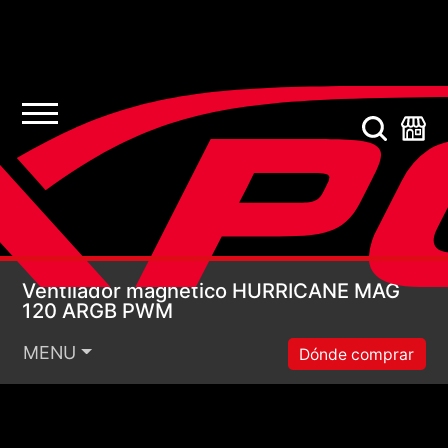
Ventilador magnéti
Ventilador magnético HURRICANE MAG
120 ARGB PWM
MENU
Dónde comprar