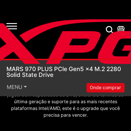
Projetado para notebooks e mini-PCs, o SSD MARS
MARS 970 PLUS PCIe G
970 PLUS PCIe 5.0 oferece uma impressionante
MARS 970 PLUS PCIe Gen5 x4 M.2 2280
Solid State Drive
velocidade de leitura/gravação sequencial de
11.000/10.000 MB/s. Destrua a latência e desbloqueie
MENU
Onde comprar
o desempenho máximo em cargas de trabalho de IA e
jogos. Com capacidade de 2 TB, eficiência térmica de
última geração e suporte para as mais recentes
plataformas Intel/AMD, este é o upgrade que você
precisa para vencer.