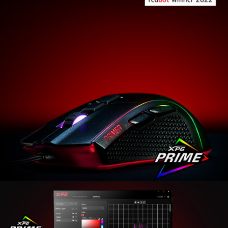
Presentamos el ratón para juegos XPG PRIMER. Tanto
si es un veterano al que le gusta un ratón simple con
actitud como si es un novato que busca mejorar su
destreza en los juegos, XPG PRIMER es para usted.
Sus interruptores Omron con un valor nominal de 20
millones de clics, un sensor óptico con hasta
12 000 PPP y una gran cantidad de toques de diseño
para mayor comodidad, precisión, durabilidad y estilo,
¡el ratón XPG PRIMER está listo para mejorar su juego!