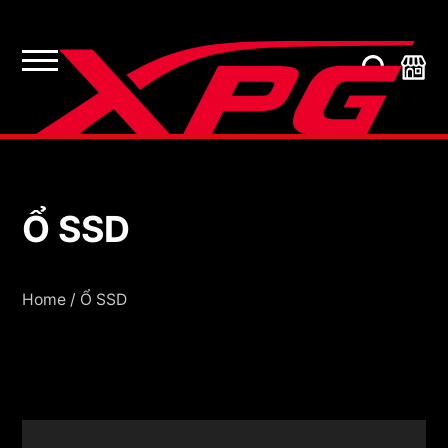
Ổ SSD
Ổ SSD
Home
/
Ổ SSD