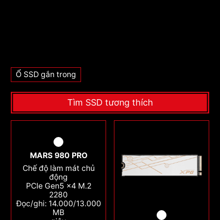
Ổ SSD gắn trong
Tìm SSD tương thích
MARS 980 PRO
Chế độ làm mát chủ
động
PCIe Gen5 x4 M.2
2280
Đọc/ghi: 14.000/13.000
MB