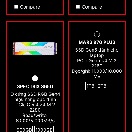
Compare
Compare
MARS 970 PLUS
SSD Gen5 dành cho
laptop
PCIe Gen5 x4 M.2
2280
Đọc/ghi: 11.000/10.000
MB
1TB
2TB
SPECTRIX S65G
Ổ cứng SSD RGB Gen4
hiệu năng cực đỉnh
PCIe Gen4 x4 M.2
2280
Read/write:
6,000/5,000MB/s
500GB
1000GB