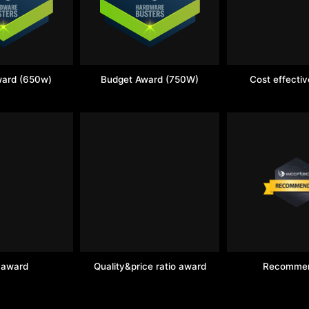
ward (650w)
Budget Award (750W)
Cost effecti
 award
Quality&price ratio award
Recomme