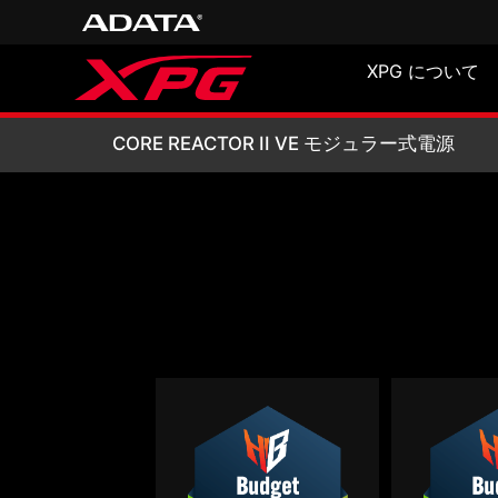
XPG について
CORE REACTOR
CORE REACTOR II VE モジュラー式電源