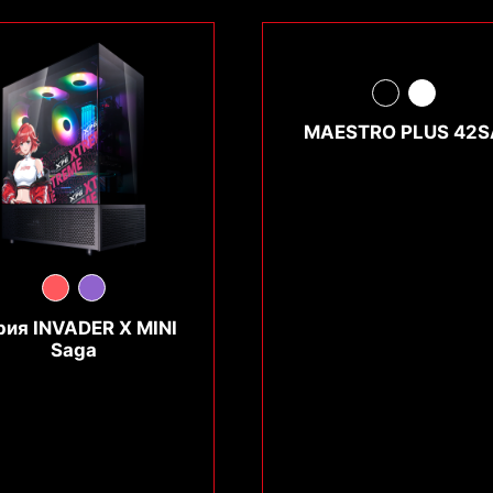
MAESTRO PLUS 42S
рия INVADER X MINI
Saga