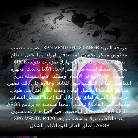
مروحة التبريد XPG VENTO R 120 ARGB مصممة بتصميم
معكوس مبتكر لتحسين كمية تدفق الهواء؛ مما يجعل النظام
يعمل بسلاسة وبكفاءة. أنر جهازك بمؤثرات ضوئية ARGB
ساحرة؛ مضيفًا لمسة من التميز لإعداد الألعاب لديك. مجهزة
بموصل PWM رباعي الأسنان وممكنة عليها سلسلة ديزي
التعاقبية، كما أن التركيب سهل للغاية. وعلاوة على ذلك، تضمن
محامل البندقية التشغيل الهادئ ومتانة لعمر افتراضي طويل.
جرب أداء التبريد الفائق من خلال آلية إعادة التشغيل التلقائي
لجلسات لعب ألعاب لا تنقطع. ادمجها بسلاسة مع برنامج ARGB
للوحة الأم لتحكم قابل للتخصيص في الإضاءة. ارفع مستوى
إعداد الألعاب لديك بواسطة مروحة XPG VENTO R 120
ARGB وأطلق العنان لقوة الأداء والشكل.