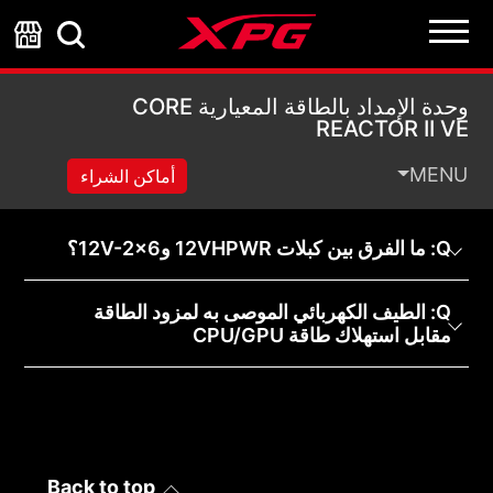
وحدة الإمداد بالطاقة المعيارية EACTOR II VE
وحدة الإمداد بالطاقة المعيارية CORE
REACTOR II VE
MENU
أماكن الشراء
Q: ما الفرق بين كبلات 12VHPWR و12V-2x6؟
Q: الطيف الكهربائي الموصى به لمزود الطاقة
مقابل استهلاك طاقة CPU/GPU
Back to top